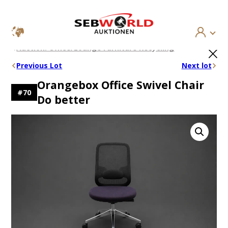
Skip
×
Auction: Office/Lounge Furniture Recycling
to
content
Previous Lot
Next lot
Orangebox Office Swivel Chair
#
70
Do better