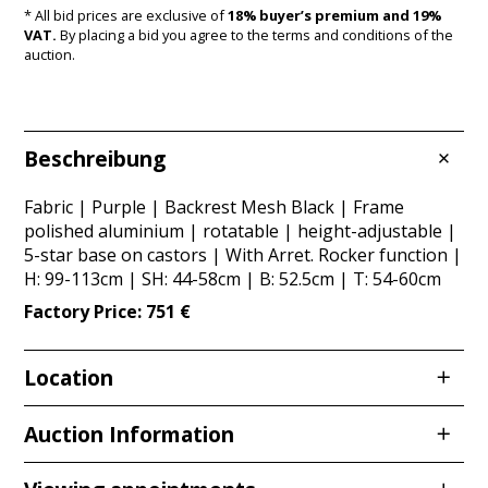
* All bid prices are exclusive of
18% buyer’s premium and 19%
VAT.
By placing a bid you agree to the terms and conditions of the
auction.
Beschreibung
Fabric | Purple | Backrest Mesh Black | Frame
polished aluminium | rotatable | height-adjustable |
5-star base on castors | With Arret. Rocker function |
H: 99-113cm | SH: 44-58cm | B: 52.5cm | T: 54-60cm
Factory Price: 751 €
Location
Redcarstraße 3
Auction Information
53842 Troisdorf