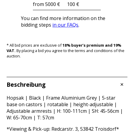
from 5000 €
100 €
You can find more information on the
bidding steps
in our FAQs
.
* All bid prices are exclusive of
18% buyer’s premium and 19%
VAT.
By placing a bid you agree to the terms and conditions of the
auction.
Beschreibung
Hopsak | Black | Frame Aluminium Grey | 5-star
base on castors | rotatable | height-adjustable |
Adjustable armrests | H: 100-111cm | SH: 45-56cm |
W: 65-70cm | T: 57cm
*Viewing & Pick-up: Redcarstr. 3, 53842 Troisdorf*