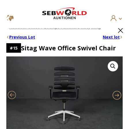
Skip
×
Auction: Office / Lounge Furniture Recycling
to
content
Previous Lot
Next lot
Sitag Wave Office Swivel Chair
#
15