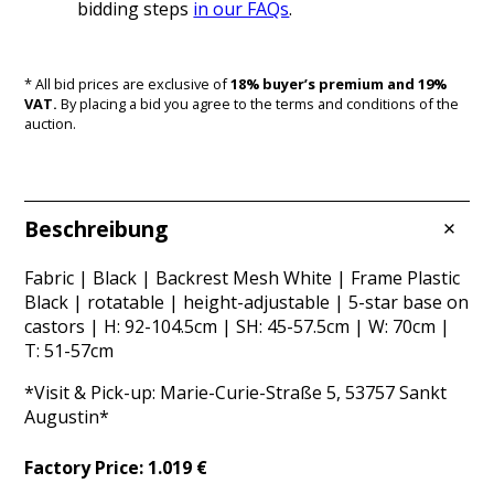
bidding steps
in our FAQs
.
* All bid prices are exclusive of
18% buyer’s premium and 19%
VAT.
By placing a bid you agree to the terms and conditions of the
auction.
Beschreibung
Fabric | Black | Backrest Mesh White | Frame Plastic
Black | rotatable | height-adjustable | 5-star base on
castors | H: 92-104.5cm | SH: 45-57.5cm | W: 70cm |
T: 51-57cm
*Visit & Pick-up: Marie-Curie-Straße 5, 53757 Sankt
Augustin*
Factory Price: 1.019 €