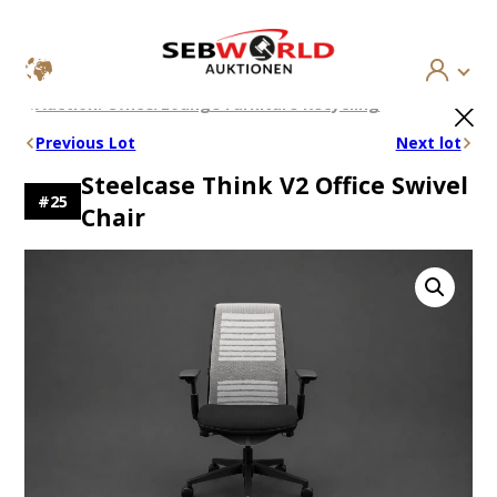
Skip
×
Auction: Office/Lounge Furniture Recycling
to
content
Previous Lot
Next lot
Steelcase Think V2 Office Swivel
#
25
Chair