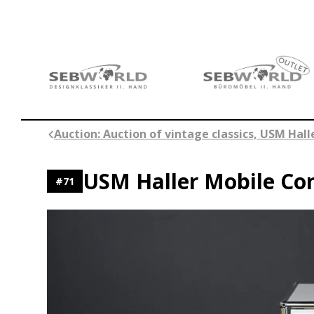
Skip
to
content
Auction: Auction of vintage classics, USM Hal
USM Haller Mobile Co
#
71