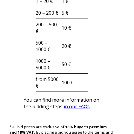
1 – 20 €
1 €
20 – 200 €
5 €
200 – 500
10 €
€
500 –
20 €
1000 €
1000 –
50 €
5000 €
from 5000
100 €
€
You can find more information on
the bidding steps
in our FAQs
.
* All bid prices are exclusive of
18% buyer’s premium
and 19% VAT.
By placing a bid you agree to the terms and