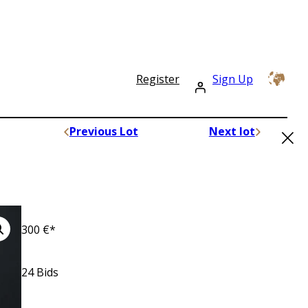
Register
Sign Up
×
Previous Lot
Next lot
300
€*
24
Bids