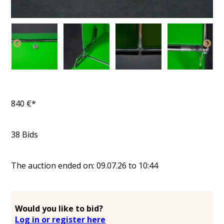
840
€*
38
Bids
The auction ended on:
09.07.26
to
10:44
Would you like to bid?
Log in or register here