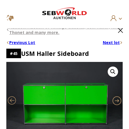
Skip
×
Auction: Auction of vintage classics, USM Haller, Knoll,
to
Thonet and many more.
content
Previous Lot
Next lot
USM Haller Sideboard
#
45