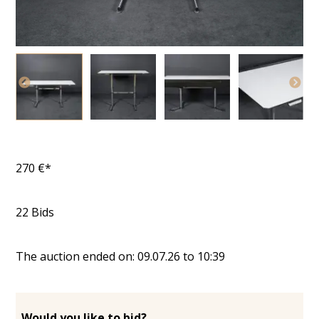
270
€*
22
Bids
The auction ended on:
09.07.26
to
10:39
Would you like to bid?