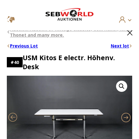
Skip
×
Auction: Auction of vintage classics, USM Haller, Knoll,
to
Thonet and many more.
content
Previous Lot
Next lot
USM Kitos E electr. Höhenv.
#
40
Desk