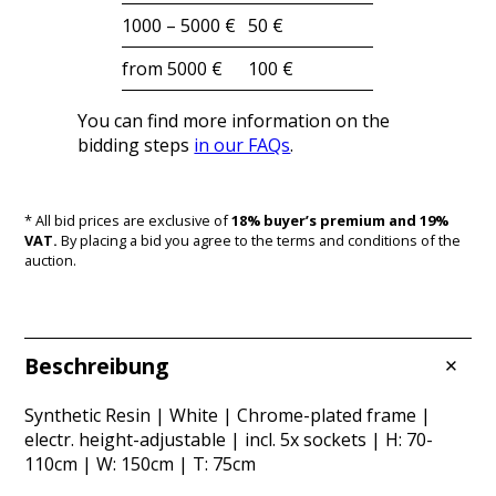
1000 – 5000 €
50 €
from 5000 €
100 €
You can find more information on the
bidding steps
in our FAQs
.
* All bid prices are exclusive of
18% buyer’s premium and 19%
VAT.
By placing a bid you agree to the terms and conditions of the
auction.
Beschreibung
Synthetic Resin | White | Chrome-plated frame |
electr. height-adjustable | incl. 5x sockets | H: 70-
110cm | W: 150cm | T: 75cm