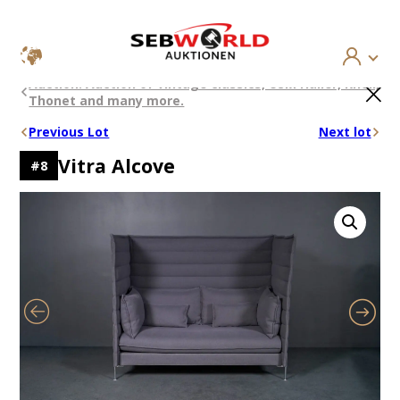
Skip
×
Auction: Auction of vintage classics, USM Haller, Knoll,
to
Thonet and many more.
content
Previous Lot
Next lot
Vitra Alcove
#
8