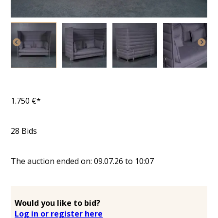
1.750
€*
28
Bids
The auction ended on:
09.07.26
to
10:07
Would you like to bid?
Log in or register here