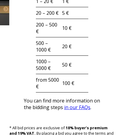
1 – 20 €
1 €
20 – 200 €
5 €
200 – 500
10 €
€
500 –
20 €
1000 €
1000 –
50 €
5000 €
from 5000
100 €
€
You can find more information on
the bidding steps
in our FAQs
.
* All bid prices are exclusive of
18% buyer’s premium
and 19% VAT.
By placing a bid you agree to the terms and