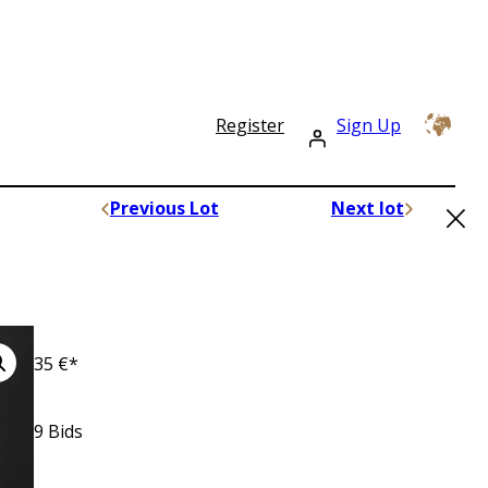
Register
Sign Up
×
Previous Lot
Next lot
35
€*
9
Bids