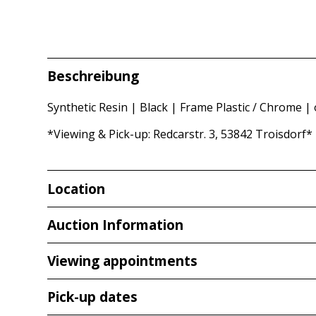
Beschreibung
Synthetic Resin | Black | Frame Plastic / Chrome |
*Viewing & Pick-up: Redcarstr. 3, 53842 Troisdorf*
Location
Redcarstr. 3 / Marie-Curie-Str. 5
Auction Information
53842 / 53757 Troisdorf / Sankt Augustin
Viewing appointments
Viewing
Pick-up dates
Thu,
25.06.2026
from
10:00 am – 12:00 pm
We always recommend a viewing to give you a visual 