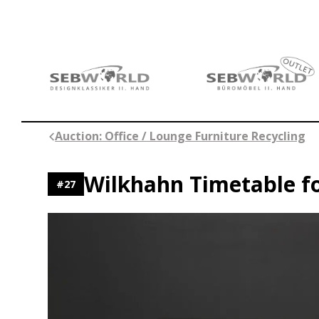
Skip
to
content
Auction: Office / Lounge Furniture Recycling
Wilkhahn Timetable f
#
27