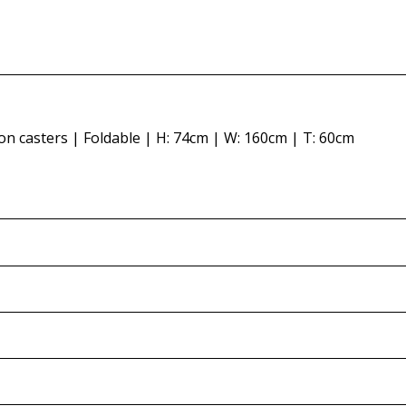
 on casters | Foldable | H: 74cm | W: 160cm | T: 60cm
impression of the items and to avoid discrepancies at a late