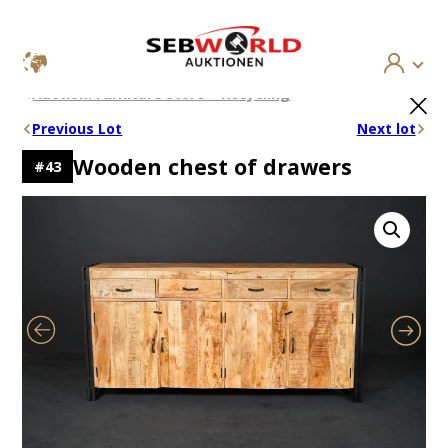
Skip
×
Auction: Furniture Store – Recycling
to
content
Previous Lot
Next lot
Wooden chest of drawers
#
43