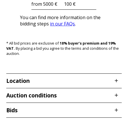
from 5000 €
100 €
You can find more information on the
bidding steps
in our FAQs
.
* All bid prices are exclusive of
18% buyer’s premium and 19%
VAT.
By placing a bid you agree to the terms and conditions of the
auction.
Location
Redcarstraße 3
Auction conditions
53842 Troisdorf
Bids
Stand: 12.01.2026
§ 1 Geltungsbereich, Begriffsbestimmungen und
Bidder
Bid amount
Bid time