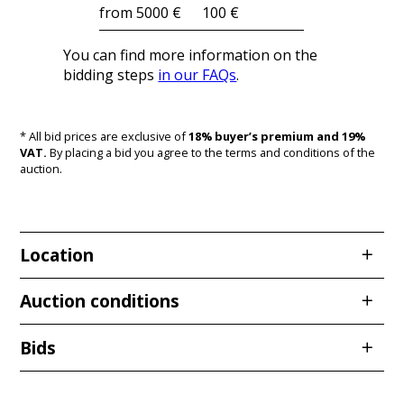
from 5000 €
100 €
You can find more information on the
bidding steps
in our FAQs
.
* All bid prices are exclusive of
18% buyer’s premium and 19%
VAT.
By placing a bid you agree to the terms and conditions of the
auction.
Location
Redcarstraße 3
Auction conditions
53842 Troisdorf
Bids
Stand: 12.01.2026
§ 1 Geltungsbereich, Begriffsbestimmungen und
Bidder
Bid amount
Bid time