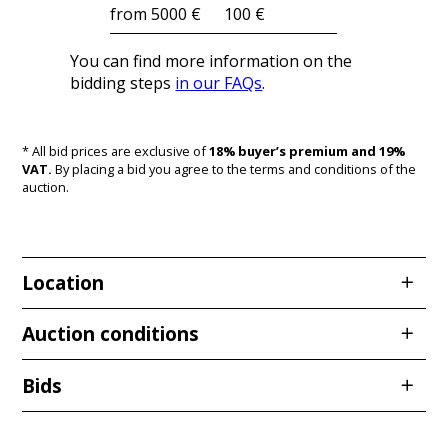
from 5000 €
100 €
You can find more information on the
bidding steps
in our FAQs
.
* All bid prices are exclusive of
18% buyer’s premium and 19%
VAT.
By placing a bid you agree to the terms and conditions of the
auction.
Location
Redcarstraße 3
Auction conditions
53842 Troisdorf
Bids
Stand: 12.01.2026
§ 1 Geltungsbereich, Begriffsbestimmungen und
Bidder
Bid amount
Bid time