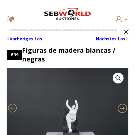
Saltar
×
Subasta: Decoración de diseñador de alta calidad
al
contenido
Vorheriges Los
Nächstes Los
Figuras de madera blancas /
#
39
negras