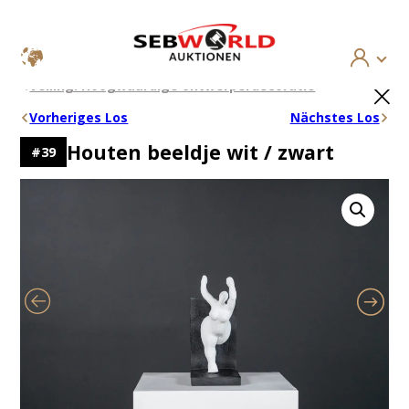
Ga
×
Veiling: Hoogwaardige ontwerperdecoratie
naar
de
Vorheriges Los
Nächstes Los
inhoud
Houten beeldje wit / zwart
#
39