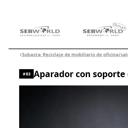
Saltar
al
contenido
Subasta: Reciclaje de mobiliario de oficina/sa
Aparador con soporte
#
83