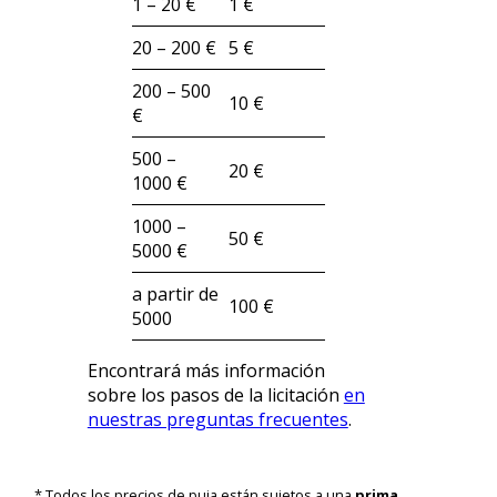
1 – 20 €
1 €
20 – 200 €
5 €
200 – 500
10 €
€
500 –
20 €
1000 €
1000 –
50 €
5000 €
a partir de
100 €
5000
Encontrará más información
sobre los pasos de la licitación
en
nuestras preguntas frecuentes
.
* Todos los precios de puja están sujetos a una
prima