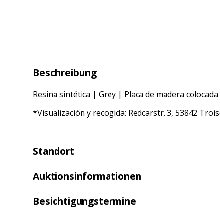
Beschreibung
Resina sintética | Grey | Placa de madera colocada
*Visualización y recogida: Redcarstr. 3, 53842 Troi
Standort
Redcarstraße 3
Auktionsinformationen
53842 Troisdorf
Besichtigungstermine
Ver