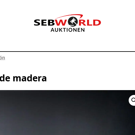
lón
 de madera