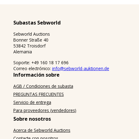
recogida.
08.06.2026
n*************r
20,00
€
Redcarstraße 3, 53842 Troisdorf
(1) Geltungsbereich: Diese Allgemeinen
07:20:09
Lugar de recogida:
Geschäftsbedingungen (nachfolgend „AGB“) gelten
07.06.2026
Redcarstr. 3, 53842 Troisdorf
Marie-Curie-Straße 11-17, 53757
Subastas Sebworld
für die Teilnahme an allen Versteigerungen
g************t
18,00
€
20:22:43
(nachfolgend „Versteigerungen“), die von Lutz Stohr,
/
Condiciones de recogida
Sebworld Auctions
08.06.2026
Sebworld.de, Bonner Straße 40, D – 53842 Troisdorf
n*************r
18,00
€
Bonner Straße 40
07:20:06
(nachfolgend „sebworld“ oder „wir“) über die
Marie-Curie-Straße 11-17, 53757
La recogida puntual del objeto de compra en los
53842 Troisdorf
Internetplattform www.sebworld-auktionen.de
06.06.2026
Alemania
horarios de recogida especificados constituye una
n*************r
15,00
€
Los lugares de recogida correspondientes pueden
(nachfolgend „Plattform“) und als öffentlich
10:52:56
obligación contractual primordial del comprador. La
Soporte: +49 160 18 17 696
encontrarse en las descripciones de los productos.
zugängliche Veranstaltungen in Präsenz
07.06.2026
recogida sólo es posible tras el pago íntegro del
m******6
Correo electrónico:
15,00
info@sebworld-auktionen.de
€
durchgeführt werden.
09:51:09
precio total. Todos los costes derivados de la no
Información sobre
recogida a tiempo de los objetos adquiridos correrán
05.06.2026
(2) Vertragspartner: Das Angebot richtet sich sowohl
s*****7
13,00
€
AGB / Condiciones de subasta
a cargo del comprador. Sebworld Subastas no asume
14:30:41
an Verbraucher im Sinne des § 13 BGB als auch an
ningún coste por posibles gastos de recogida en los
PREGUNTAS FRECUENTES
03.06.2026
Unternehmer im Sinne des § 14 BGB (nachfolgend
n*************r
11,00
€
que incurra el comprador debido a una apreciación
08:54:19
Servicio de entrega
gemeinsam „Nutzer“ oder „Bieter“). Verbraucher ist
errónea de las condiciones locales.
jede natürliche Person, die ein Rechtsgeschäft zu
01.06.2026
Para proveedores (vendedores)
l*********8
10,00
€
Zwecken abschließt, die überwiegend weder ihrer
17:48:17
Sobre nosotros
Aviso de pago
gewerblichen noch ihrer selbständigen beruflichen
03.06.2026
n*************r
10,00
€
Tätigkeit zugerechnet werden können. Unternehmer
Acerca de Sebworld Auctions
El importe de la factura vence inmediatamente
08:54:15
ist eine natürliche oder juristische Person oder eine
después de la recepción de la misma mediante
Contacte con nosotros