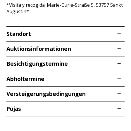
*Visita y recogida: Marie-Curie-Straße 5, 53757 Sankt
Augustin*
Standort
Redcarstraße 3
Auktionsinformationen
53842 Troisdorf
Besichtigungstermine
Ver
Abholtermine
Le aconsejamos siempre que vea los artículos para
Mié,
03.06.2026
de
10:00 a 12:00 pm
que pueda hacerse una idea visual de los mismos y
viernes, 05.06.2026
de
10:00 a 12:00
evitar discrepancias posteriores. Las desviaciones de
Versteigerungsbedingungen
Jueves,
18.06.2026
de
10:00 a 12:00 pm
color debidas a las diferentes condiciones de
pm No dudes en visitarnos en el horario
viernes,
19.06.2026
de
10:00 a 12:00 pm
iluminación son posibles y deben tenerse en cuenta.
correspondiente.
Pujas
Tenga en cuenta también que no realizamos
Stand: 12.01.2026
Debe respetarse la fecha de recogida. Por favor,
Los lugares de visualización correspondientes
comprobaciones de funcionamiento ni de integridad.
planifique en consecuencia cuando presente su
§ 1 Geltungsbereich, Begriffsbestimmungen und
Cantidad de la
Hora de
pueden encontrarse en las descripciones de los
Licitador
oferta. No ofrecemos ningún tipo de ayuda para la
Notas sobre el objeto
Vertragsgegenstand
puja
licitación
productos.