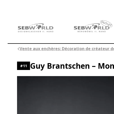
Aller
au
contenu
Vente aux enchères: Décoration de créateur d
Guy Brantschen – Mon
#
11