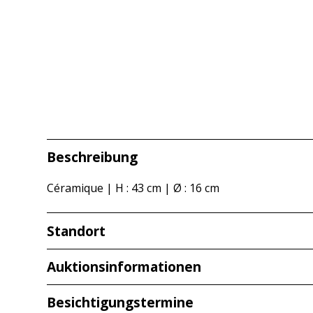
Beschreibung
Céramique | H : 43 cm | Ø : 16 cm
Standort
Redcarstraße 3
Auktionsinformationen
53842 Troisdorf
Besichtigungstermine