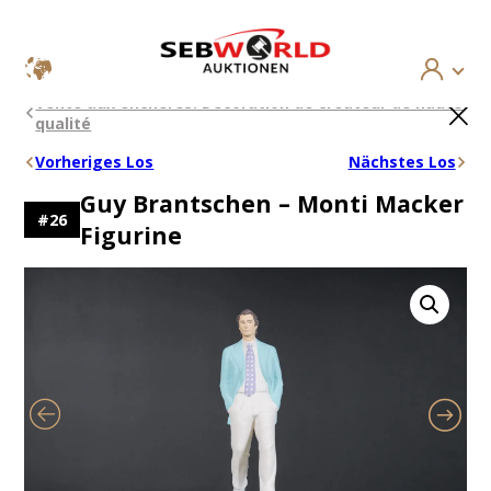
Aller
×
Vente aux enchères: Décoration de créateur de haute
au
qualité
contenu
Vorheriges Los
Nächstes Los
Guy Brantschen – Monti Macker
#
26
Figurine