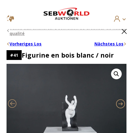
Aller
×
Vente aux enchères: Décoration de créateur de haute
au
qualité
contenu
Vorheriges Los
Nächstes Los
Figurine en bois blanc / noir
#
41