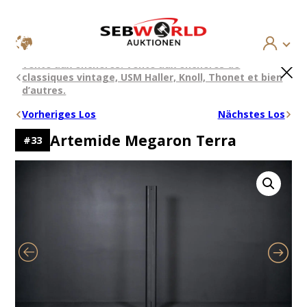
Aller
×
Vente aux enchères: Vente aux enchères de
au
classiques vintage, USM Haller, Knoll, Thonet et bien
contenu
d’autres.
Vorheriges Los
Nächstes Los
Artemide Megaron Terra
#
33