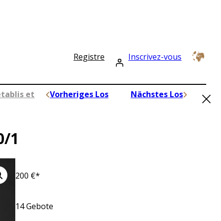
Registre
Inscrivez-vous
×
tablis et
Vorheriges Los
Nächstes Los
0/1
200
€*
14
Gebote