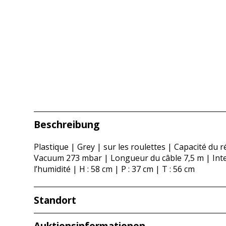
Beschreibung
Plastique | Grey | sur les roulettes | Capacité du ré
Vacuum 273 mbar | Longueur du câble 7,5 m | Interru
l’humidité | H : 58 cm | P : 37 cm | T : 56 cm
Standort
Redcarstr. 3
Auktionsinformationen