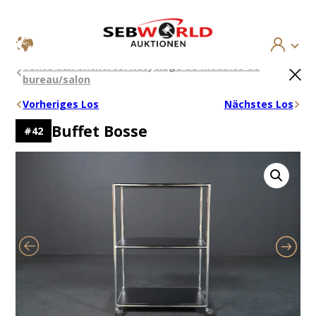
Aller
×
Vente aux enchères: Recyclage de meubles de
au
bureau/salon
contenu
Vorheriges Los
Nächstes Los
Buffet Bosse
#
42