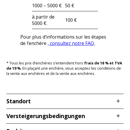
1000 – 5000 €
50 €
à partir de
100 €
5000 €.
Pour plus d’informations sur les étapes
de l’enchère
, consultez notre FAQ.
* Tous les prix d’enchères s’entendent hors
frais de 18 % et TVA
de 19 %
. En plaçant une enchère, vous acceptez les conditions de
la vente aux enchères et de la vente aux enchères.
Standort
Redcarstraße 3
Versteigerungsbedingungen
53842 Troisdorf