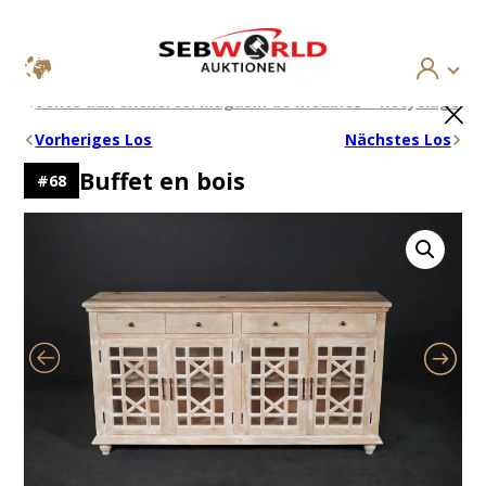
Aller
×
Vente aux enchères: Magasin de meubles – Recyclage
au
contenu
Vorheriges Los
Nächstes Los
Buffet en bois
#
68