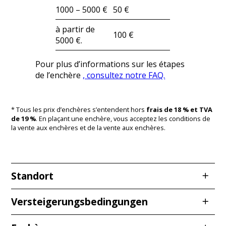
1000 – 5000 €
50 €
à partir de
100 €
5000 €.
Pour plus d’informations sur les étapes
de l’enchère
, consultez notre FAQ.
* Tous les prix d’enchères s’entendent hors
frais de 18 % et TVA
de 19 %
. En plaçant une enchère, vous acceptez les conditions de
la vente aux enchères et de la vente aux enchères.
Standort
Redcarstraße 3
Versteigerungsbedingungen
53842 Troisdorf