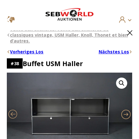
Aller
×
Vente aux enchères: Vente aux enchères de
au
classiques vintage, USM Haller, Knoll, Thonet et bien
contenu
d’autres.
Vorheriges Los
Nächstes Los
Buffet USM Haller
#
38