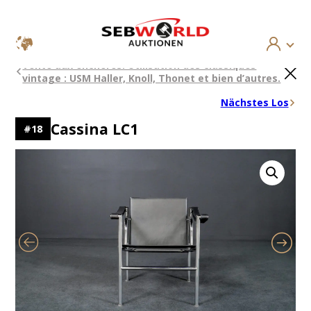
Aller
×
Vente aux enchères: Utilisation des classiques
au
vintage : USM Haller, Knoll, Thonet et bien d’autres.
contenu
Nächstes Los
Cassina LC1
#
18