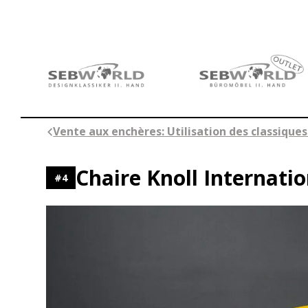
Aller
au
contenu
Vente aux enchères: Utilisation des classiques
Chaire Knoll Internatio
#
4