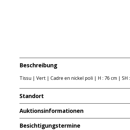
Beschreibung
Tissu | Vert | Cadre en nickel poli | H : 76 cm | SH 
Standort
Redcarstr. 3
Auktionsinformationen
53842 Troisdorf
Besichtigungstermine