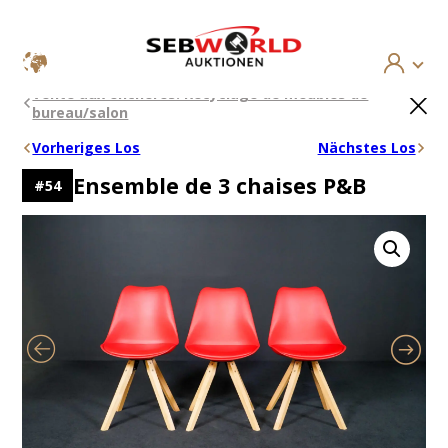
Aller
×
Vente aux enchères: Recyclage de meubles de
au
bureau/salon
contenu
Vorheriges Los
Nächstes Los
Ensemble de 3 chaises P&B
#
54