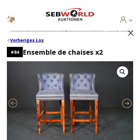
Aller
×
Vente aux enchères: Magasin de meubles – Recyclage
au
contenu
Vorheriges Los
Ensemble de chaises x2
#
84