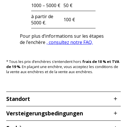
1000 – 5000 €
50 €
à partir de
100 €
5000 €.
Pour plus d’informations sur les étapes
de l’enchère
, consultez notre FAQ.
* Tous les prix d’enchères s’entendent hors
frais de 18 % et TVA
de 19 %
. En plaçant une enchère, vous acceptez les conditions de
la vente aux enchères et de la vente aux enchères.
Standort
Redcarstraße 3
Versteigerungsbedingungen
53842 Troisdorf