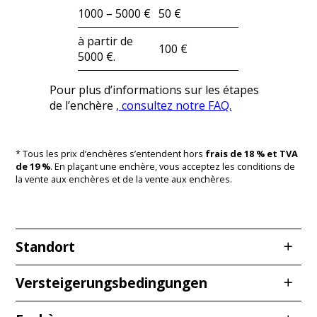
1000 – 5000 €
50 €
à partir de
100 €
5000 €.
Pour plus d’informations sur les étapes
de l’enchère
, consultez notre FAQ.
* Tous les prix d’enchères s’entendent hors
frais de 18 % et TVA
de 19 %
. En plaçant une enchère, vous acceptez les conditions de
la vente aux enchères et de la vente aux enchères.
Standort
Redcarstraße 3
Versteigerungsbedingungen
53842 Troisdorf