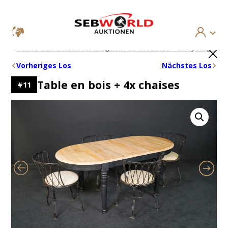
Aller
×
Vente aux enchères: Magasin de meubles – Recyclage
au
contenu
Vorheriges Los
Nächstes Los
Table en bois + 4x chaises
#
11