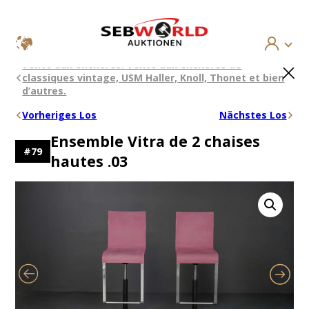
Aller
×
Vente aux enchères: Vente aux enchères de
au
classiques vintage, USM Haller, Knoll, Thonet et bien
contenu
d’autres.
Vorheriges Los
Nächstes Los
Ensemble Vitra de 2 chaises
#
79
hautes .03