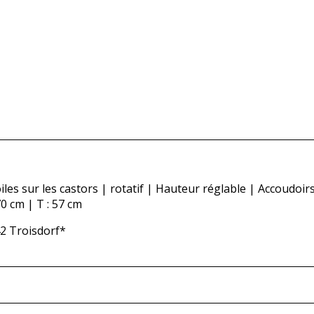
les sur les castors | rotatif | Hauteur réglable | Accoudoir
70 cm | T : 57 cm
42 Troisdorf*