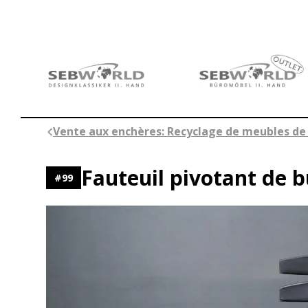
Aller
au
contenu
Vente aux enchères: Recyclage de meubles de
Fauteuil pivotant de 
#
99