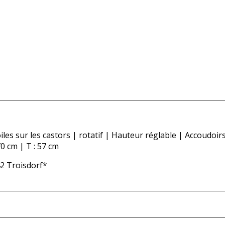
les sur les castors | rotatif | Hauteur réglable | Accoudoir
70 cm | T : 57 cm
42 Troisdorf*