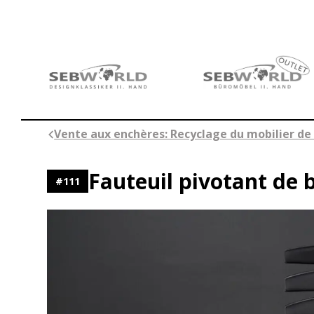
Aller
au
contenu
Vente aux enchères: Recyclage du mobilier de 
Fauteuil pivotant de
#
111