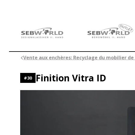
Aller
au
contenu
Vente aux enchères: Recyclage du mobilier de 
Finition Vitra ID
#
30