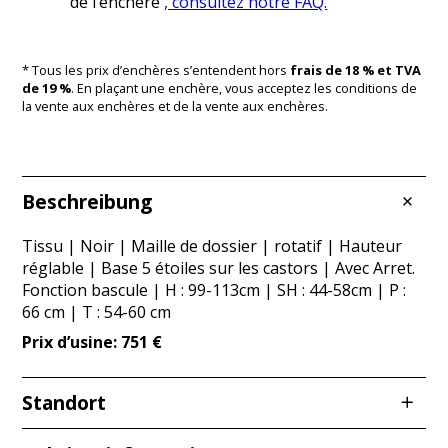
de l’enchère
, consultez notre FAQ.
* Tous les prix d’enchères s’entendent hors
frais de 18 % et TVA
de 19 %
. En plaçant une enchère, vous acceptez les conditions de
la vente aux enchères et de la vente aux enchères.
Beschreibung
Tissu | Noir | Maille de dossier | rotatif | Hauteur
réglable | Base 5 étoiles sur les castors | Avec Arret.
Fonction bascule | H : 99-113cm | SH : 44-58cm | P :
66 cm | T : 54-60 cm
Prix d’usine: 751 €
Standort
Redcarstraße 3