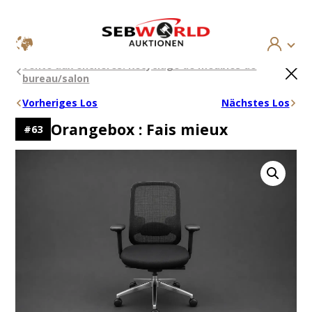
Aller
×
Vente aux enchères: Recyclage de meubles de
au
bureau/salon
contenu
Vorheriges Los
Nächstes Los
Orangebox : Fais mieux
#
63