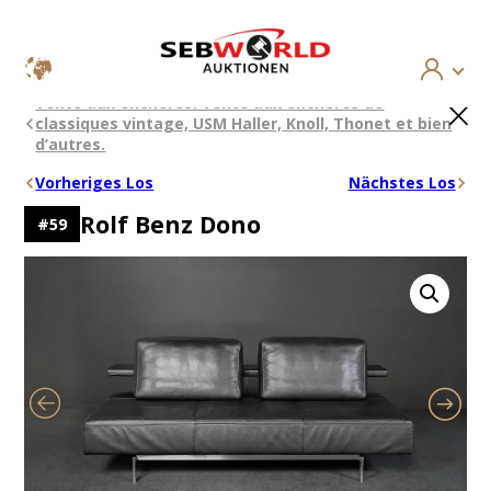
Aller
×
Vente aux enchères: Vente aux enchères de
au
classiques vintage, USM Haller, Knoll, Thonet et bien
contenu
d’autres.
Vorheriges Los
Nächstes Los
Rolf Benz Dono
#
59