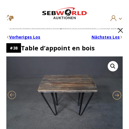
Aller
×
Vente aux enchères: Magasin de meubles – Recyclage
au
contenu
Vorheriges Los
Nächstes Los
Table d’appoint en bois
#
38