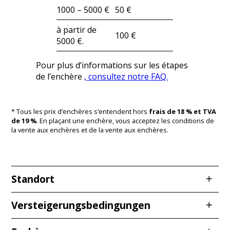
1000 – 5000 €
50 €
à partir de
100 €
5000 €.
Pour plus d’informations sur les étapes
de l’enchère
, consultez notre FAQ.
* Tous les prix d’enchères s’entendent hors
frais de 18 % et TVA
de 19 %
. En plaçant une enchère, vous acceptez les conditions de
la vente aux enchères et de la vente aux enchères.
Standort
Redcarstraße 3
Versteigerungsbedingungen
53842 Troisdorf