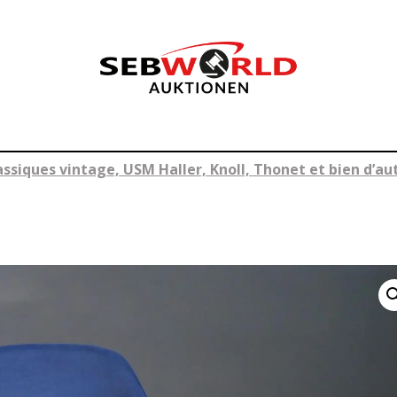
ssiques vintage, USM Haller, Knoll, Thonet et bien d’aut