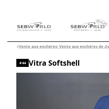
Aller
au
contenu
Vente aux enchères: Vente aux enchères de cla
Vitra Softshell
#
44