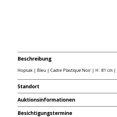
Beschreibung
Hopsak | Bleu | Cadre Plastique Noir | H : 81 cm | 
Standort
Redcarstraße 3
Auktionsinformationen
53842 Troisdorf
Besichtigungstermine