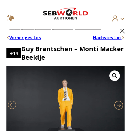
Ga
×
Veiling: Hoogwaardige ontwerperdecoratie
naar
de
Vorheriges Los
Nächstes Los
inhoud
Guy Brantschen – Monti Macker
#
14
Beeldje