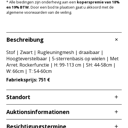
* Alle biedingen zijn onderhevig aan een
koperspremie van 18%
en 19% BTW.
Door een bod te plaatsen gaat u akkoord met de
algemene voorwaarden van de veiling.
Beschreibung
Stof | Zwart | Rugleuningmesh | draaibaar |
Hoogteverstelbaar | 5-sterrenbasis op wielen | Met
Arret. Rockerfunctie | H: 99-113 cm | SH: 44-58cm |
W: 66cm | T: 54-60cm
Fabrieksprijs: 751 €
Standort
Redcarstraße 3
Auktionsinformationen
53842 Troisdorf
Besichtigungstermine