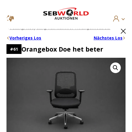
Ga
×
Veiling: Recycling van kantoor-/loungemeubels
naar
de
Vorheriges Los
Nächstes Los
inhoud
Orangebox Doe het beter
#
61