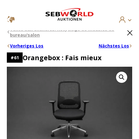
Aller
×
Vente aux enchères: Recyclage de meubles de
au
bureau/salon
contenu
Vorheriges Los
Nächstes Los
Orangebox : Fais mieux
#
61