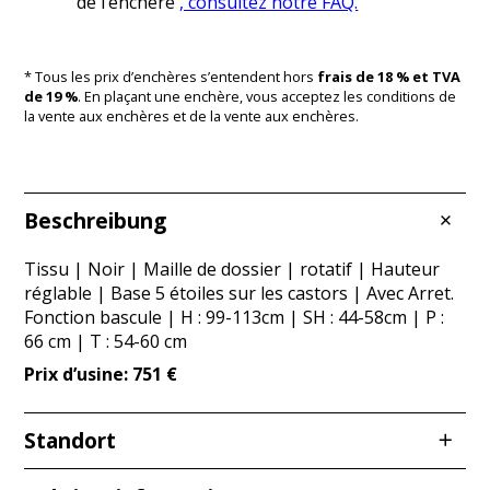
de l’enchère
, consultez notre FAQ.
* Tous les prix d’enchères s’entendent hors
frais de 18 % et TVA
de 19 %
. En plaçant une enchère, vous acceptez les conditions de
la vente aux enchères et de la vente aux enchères.
Beschreibung
Tissu | Noir | Maille de dossier | rotatif | Hauteur
réglable | Base 5 étoiles sur les castors | Avec Arret.
Fonction bascule | H : 99-113cm | SH : 44-58cm | P :
66 cm | T : 54-60 cm
Prix d’usine: 751 €
Standort
Redcarstraße 3