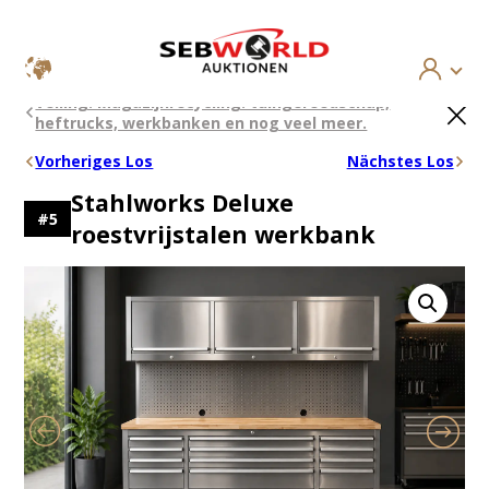
Ga
×
Veiling: Magazijnrecycling: tuingereedschap,
naar
heftrucks, werkbanken en nog veel meer.
de
inhoud
Vorheriges Los
Nächstes Los
Stahlworks Deluxe
#
5
roestvrijstalen werkbank