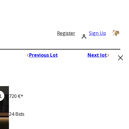
Register
Sign Up
×
Previous Lot
Next lot
720
€*
24
Bids