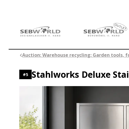
Skip
to
content
Auction: Warehouse recycling: Garden tools, 
Stahlworks Deluxe Sta
#
5