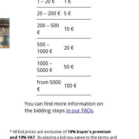
1 – 20 €
1 €
20 – 200 €
5 €
200 – 500
10 €
€
500 –
20 €
1000 €
1000 –
50 €
5000 €
from 5000
100 €
€
You can find more information on
the bidding steps
in our FAQs
.
* All bid prices are exclusive of
18% buyer’s premium
and 19% VAT.
By placing a bid you agree to the terms and