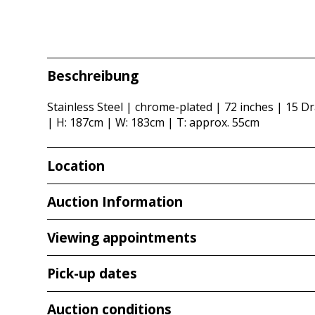
Beschreibung
Stainless Steel | chrome-plated | 72 inches | 15 Dr
| H: 187cm | W: 183cm | T: approx. 55cm
Location
Redcarstr. 3
Auction Information
53842 Troisdorf
Viewing appointments
Viewing
Pick-up dates
Tue,
14.07.2026
from
10:00 am – 2:00 pm
We always recommend a viewing to give you a visual 
Wed
, 15.07.2026
from
10:00 am – 2:00 pm
conditions are possible and must be taken into acc
Auction conditions