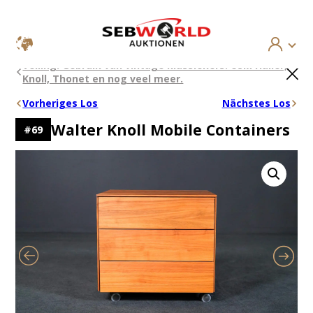
Ga
×
Veiling: Gebruik van vintage klassiekers: USM Haller,
naar
Knoll, Thonet en nog veel meer.
de
inhoud
Vorheriges Los
Nächstes Los
Walter Knoll Mobile Containers
#
69