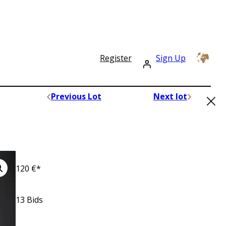
Register
Sign Up
×
Previous Lot
Next lot
120
€*
13
Bids