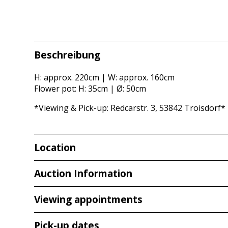
Beschreibung
H: approx. 220cm | W: approx. 160cm
Flower pot: H: 35cm | Ø: 50cm
*Viewing & Pick-up: Redcarstr. 3, 53842 Troisdorf*
Location
Redcarstraße 3
Auction Information
53842 Troisdorf
Viewing appointments
Viewing
Pick-up dates