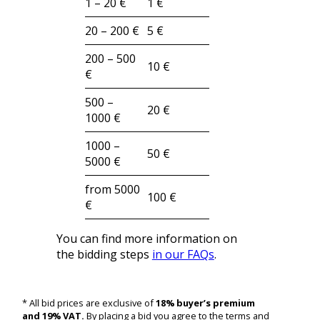
1 – 20 €
1 €
20 – 200 €
5 €
200 – 500
10 €
€
500 –
20 €
1000 €
1000 –
50 €
5000 €
from 5000
100 €
€
You can find more information on
the bidding steps
in our FAQs
.
* All bid prices are exclusive of
18% buyer’s premium
and 19% VAT.
By placing a bid you agree to the terms and