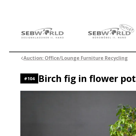
Skip
to
content
Auction: Office/Lounge Furniture Recycling
Birch fig in flower pot
#
104