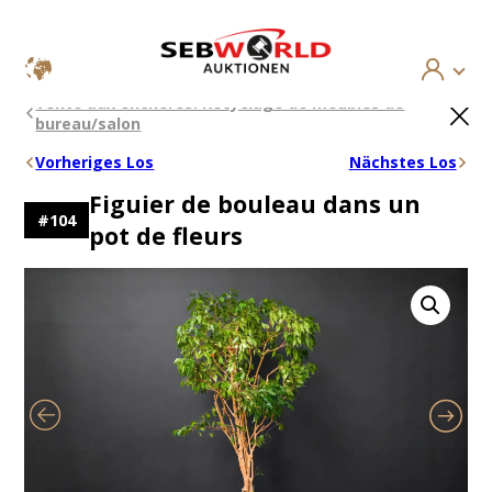
Aller
×
Vente aux enchères: Recyclage de meubles de
au
bureau/salon
contenu
Vorheriges Los
Nächstes Los
Figuier de bouleau dans un
#
104
pot de fleurs