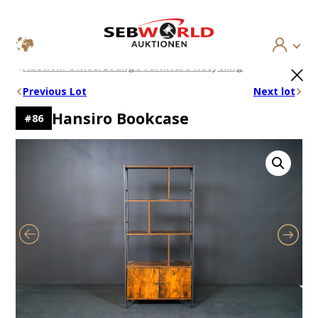
Skip
×
Auction: Office/Lounge Furniture Recycling
to
content
Previous Lot
Next lot
Hansiro Bookcase
#
86