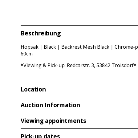
Beschreibung
Hopsak | Black | Backrest Mesh Black | Chrome-pla
60cm
*Viewing & Pick-up: Redcarstr. 3, 53842 Troisdorf*
Location
Redcarstraße 3
Auction Information
53842 Troisdorf
Viewing appointments
Viewing
Pick-up dates