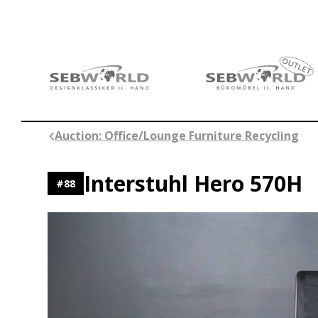
Skip
to
content
Auction: Office/Lounge Furniture Recycling
Interstuhl Hero 570H
#
88