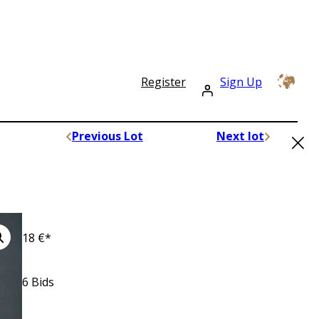
Register
Sign Up
×
Previous Lot
Next lot
18
€*
6
Bids