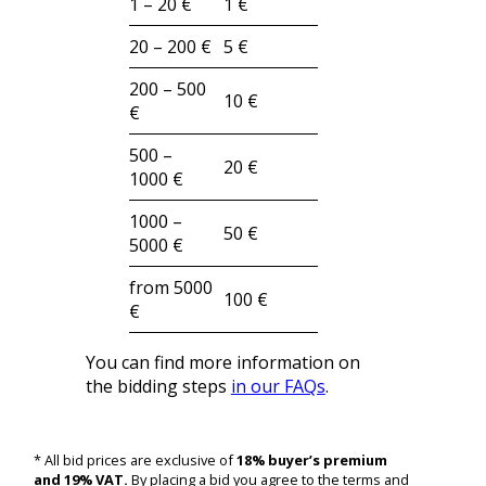
1 – 20 €
1 €
20 – 200 €
5 €
200 – 500
10 €
€
500 –
20 €
1000 €
1000 –
50 €
5000 €
from 5000
100 €
€
You can find more information on
the bidding steps
in our FAQs
.
* All bid prices are exclusive of
18% buyer’s premium
and 19% VAT.
By placing a bid you agree to the terms and